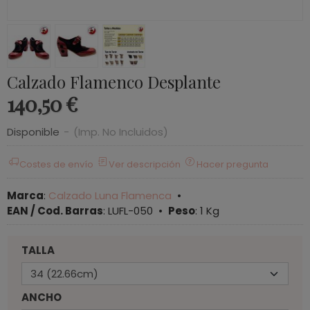
Calzado Flamenco Desplante
140,50 €
Disponible
-
(Imp. No Incluidos)
Costes de envío
Ver descripción
Hacer pregunta
Marca
:
Calzado Luna Flamenca
•
EAN / Cod. Barras
:
LUFL-050
•
Peso
:
1 Kg
TALLA
ANCHO