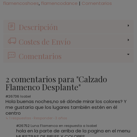
flamencoshoes
flamencodance
|
Comentarios
Descripción
Costes de Envío
Comentarios
2 comentarios para "Calzado
Flamenco Desplante"
#26736
Isabel
Hola buenas noches,no sé dónde mirar los colores? Y
me gustaría que los lugares también estén en él
centro
↳ 1 respuestas
·
Responder
·
3 años
#26752
Luna Flamenca en respuesta a Isabel
hola en la parte de arriba de la pagina en el menu
MUESTRAS DE PIELES Y COLORES