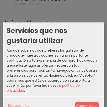
Responder
·
3 años
Deja un Comentario
Servicios que nos
Nombre
gustaría utilizar
Email
Aunque sabemos que prefieres las galletas de
chocolate, nuestras cookies son una importante
contribución a tu experiencia de compra. Nos ayudan
Tu email no será publicado
a enseñarte jugosas ofertas, recuerdan tus
Comentario
preferencias para facilitar tu navegación y nos avisan
si la web se vuelve lenta. Haciendo click en "Aceptar"
confirmas que estás de acuerdo con su uso.
Para
saber más, por favor lea nuestra
política de
privacidad
.
Preferencias
Aceptar todas