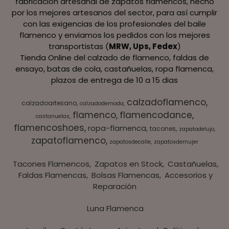
fabricación artesanal de zapatos flamencos, hecho
por los mejores artesanos del sector, para así cumplir
con las exigencias de los profesionales del baile
flamenco y enviamos los pedidos con los mejores
transportistas (
MRW, Ups, Fedex
)
Tienda Online del calzado de flamenco, faldas de
ensayo, batas de cola, castañuelas, ropa flamenca,
plazos de entrega de 10 a 15 dias
calzadoflamenco
calzadoartesano
calzadodemoda
flamenco
flamencodance
castanuelas
flamencoshoes
ropa-flamenca
tacones
zapatodelujo
zapatoflamenco
zapatosdecalle
zapatosdemujer
Tacones Flamencos
Zapatos en Stock
Castañuelas
Faldas Flamencas
Bolsas Flamencas
Accesorios y
Reparación
Luna Flamenca