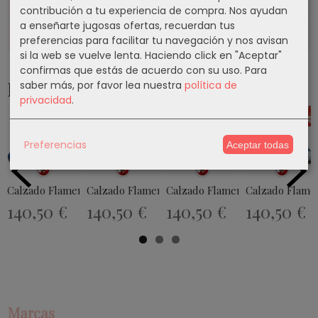
Costes de Envío
contribución a tu experiencia de compra. Nos ayudan
a enseñarte jugosas ofertas, recuerdan tus
Comentarios
preferencias para facilitar tu navegación y nos avisan
si la web se vuelve lenta. Haciendo click en "Aceptar"
confirmas que estás de acuerdo con su uso.
Para
Productos Relacionados
saber más, por favor lea nuestra
política de
privacidad
.
Preferencias
Aceptar todas
Calzado Flamenco Modelo EX009
Calzado Flamenco Modelo EX017
Calzado Flamenco Modelo EX0
Calzado Flame
140,50 €
140,50 €
140,50 €
140,50 €
Marcas