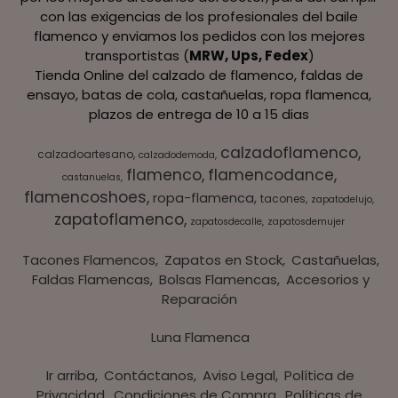
con las exigencias de los profesionales del baile
flamenco y enviamos los pedidos con los mejores
transportistas (
MRW, Ups, Fedex
)
Tienda Online del calzado de flamenco, faldas de
ensayo, batas de cola, castañuelas, ropa flamenca,
plazos de entrega de 10 a 15 dias
calzadoflamenco
calzadoartesano
calzadodemoda
flamenco
flamencodance
castanuelas
flamencoshoes
ropa-flamenca
tacones
zapatodelujo
zapatoflamenco
zapatosdecalle
zapatosdemujer
Tacones Flamencos
Zapatos en Stock
Castañuelas
Faldas Flamencas
Bolsas Flamencas
Accesorios y
Reparación
Luna Flamenca
Ir arriba
Contáctanos
Aviso Legal
Política de
Privacidad
Condiciones de Compra
Políticas de