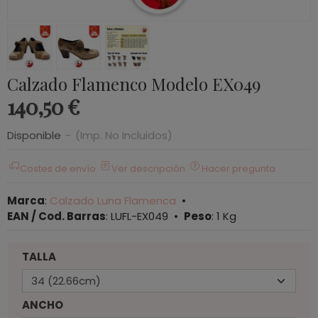
Calzado Flamenco Modelo EX049
140,50 €
Disponible
-
(Imp. No Incluidos)
Costes de envío
Ver descripción
Hacer pregunta
Marca
:
Calzado Luna Flamenca
•
EAN / Cod. Barras
:
LUFL-EX049
•
Peso
:
1 Kg
TALLA
ANCHO