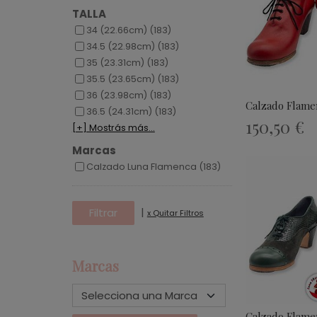
TALLA
34 (22.66cm) (183)
34.5 (22.98cm) (183)
35 (23.31cm) (183)
35.5 (23.65cm) (183)
36 (23.98cm) (183)
Calzado Flamen
36.5 (24.31cm) (183)
150,50 €
[+] Mostrás más...
Marcas
Calzado Luna Flamenca (183)
|
x Quitar Filtros
Marcas
Calzado Flam