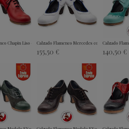
co Chapin Liso con...
Calzado Flamenco Mercedes con Glitter
Calzado Fla
155,50 €
140,50 €
enco Modelo EX003
Calzado Flamenco Modelo EX004
Calzado Fla