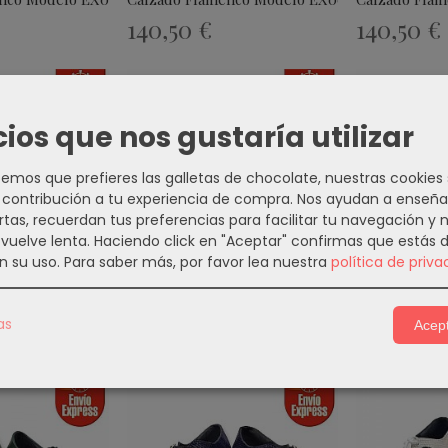
140,50 €
140,50 €
cios que nos gustaría utilizar
mos que prefieres las galletas de chocolate, nuestras cookies
contribución a tu experiencia de compra. Nos ayudan a enseña
rtas, recuerdan tus preferencias para facilitar tu navegación y 
e vuelve lenta. Haciendo click en "Aceptar" confirmas que estás 
n su uso.
Para saber más, por favor lea nuestra
política de priva
enco Modelo EX007
Calzado Flamenco Modelo EX008
Calzado Fla
140,50 €
140,50 €
as
Acept