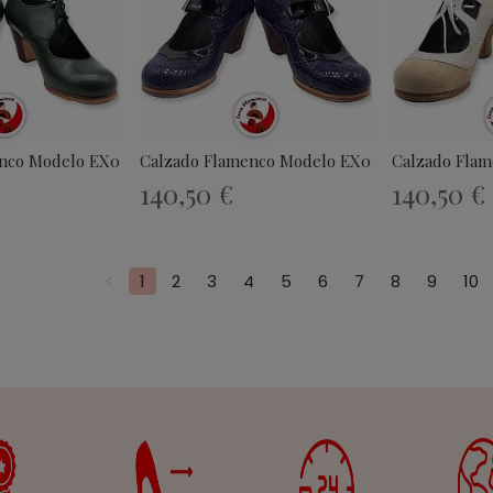
nco Modelo EX011
Calzado Flamenco Modelo EX012
Calzado Fla
140,50 €
140,50 €
<
1
2
3
4
5
6
7
8
9
10