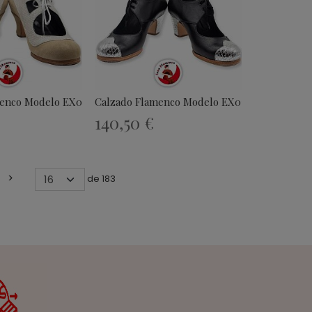
menco Modelo EX013
Calzado Flamenco Modelo EX014
140,50 €
>
de 183