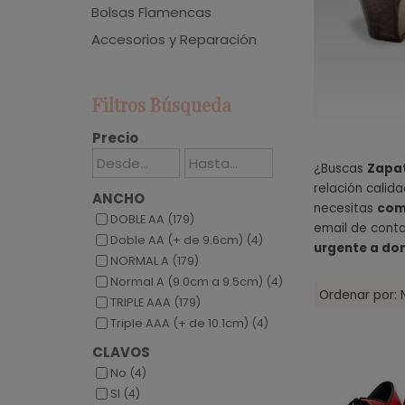
Bolsas Flamencas
Accesorios y Reparación
Filtros Búsqueda
Precio
¿Buscas
Zapat
relación calid
ANCHO
necesitas
com
DOBLE AA (179)
email de conta
Doble AA (+ de 9.6cm) (4)
urgente a dom
NORMAL A (179)
Normal A (9.0cm a 9.5cm) (4)
Ordenar por:
TRIPLE AAA (179)
Triple AAA (+ de 10.1cm) (4)
CLAVOS
No (4)
SI (4)