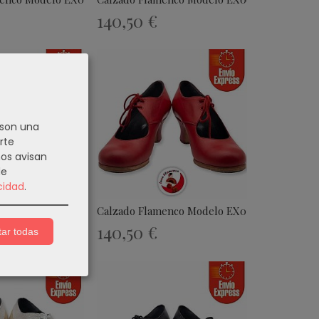
140,50 €
 son una
rte
nos avisan
de
cidad
.
menco Modelo EX009
Calzado Flamenco Modelo EX010
140,50 €
ar todas