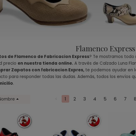
Flamenco Express
os de Flamenco de Fabricacion Express
? Te mostramos todo n
ad precio
en nuestra tienda online.
A través de Calzado Luna Flam
prar Zapatos con fabricacion Expres,
te podemos ayudar en lo
cto para responder todas las dudas. Además, todos los envíos q
icilio
.
<
1
2
3
4
5
6
7
Nombre