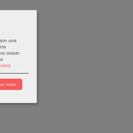
 son una
rte
nos avisan
de
cidad
.
ar todas