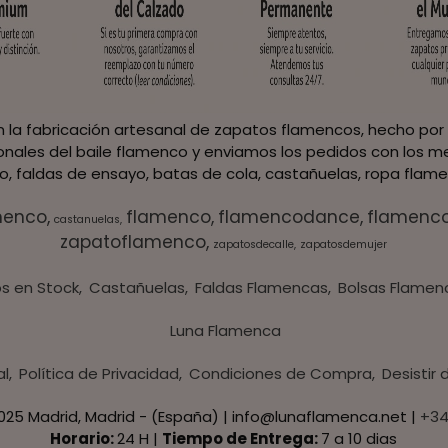
 la fabricación artesanal de zapatos flamencos, hecho por 
ionales del baile flamenco y enviamos los pedidos con los me
, faldas de ensayo, batas de cola, castañuelas, ropa flame
menco
flamenco
flamencodance
flamenc
castanuelas
zapatoflamenco
zapatosdecalle
zapatosdemujer
s en Stock
Castañuelas
Faldas Flamencas
Bolsas Flamen
Luna Flamenca
al
Política de Privacidad
Condiciones de Compra
Desistir
8025 Madrid, Madrid - (España) | info@lunaflamenca.net |
+34
Horario:
24 H |
Tiempo de Entrega:
7 a 10 dias