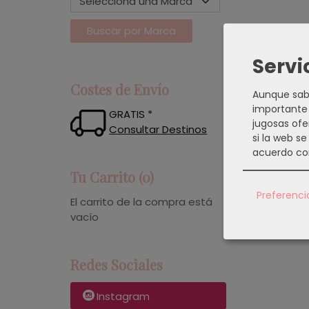
Servi
Costes de Envío
Aunque sabe
importante 
GRATIS *
jugosas ofe
Consultar Destinos
si la web s
acuerdo co
Tu Carrito (0)
Preferenci
El carrito de la compra está
vacío
Redes Sociales
Instagram