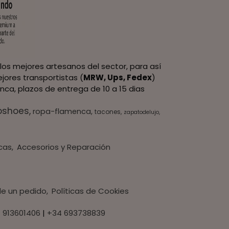
los mejores artesanos del sector, para así
jores transportistas (
MRW, Ups, Fedex
)
nca, plazos de entrega de 10 a 15 dias
oshoes
ropa-flamenca
tacones
zapatodelujo
cas
Accesorios y Reparación
 de un pedido
Políticas de Cookies
 913601406
|
+34 693738839