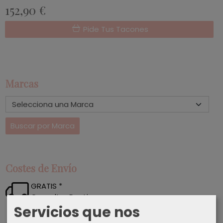
152,90 €
Pide Tus Tacones
Marcas
Costes de Envío
GRATIS *
Consultar Destinos
Servicios que nos