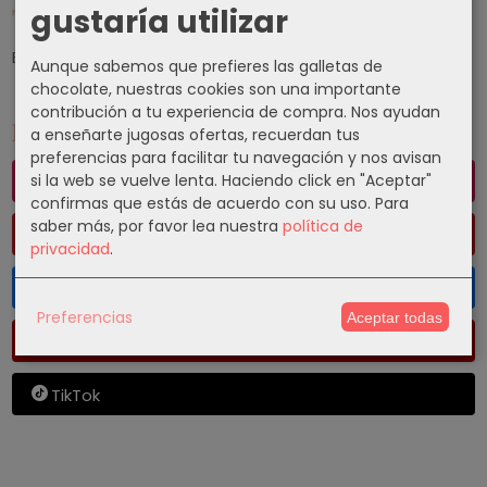
gustaría utilizar
Tu Carrito (0)
El carrito de la compra está vacío
Aunque sabemos que prefieres las galletas de
chocolate, nuestras cookies son una importante
contribución a tu experiencia de compra. Nos ayudan
Redes Sociales
a enseñarte jugosas ofertas, recuerdan tus
preferencias para facilitar tu navegación y nos avisan
si la web se vuelve lenta. Haciendo click en "Aceptar"
Instagram
confirmas que estás de acuerdo con su uso.
Para
saber más, por favor lea nuestra
política de
Pinterest
privacidad
.
Facebook
Preferencias
Aceptar todas
Youtube
TikTok