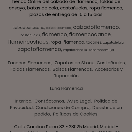
Tienda Online del calzado de flamenco, faldas de
ensayo, batas de cola, castañuelas, ropa flamenca,
plazos de entrega de 10 a 15 dias
calzadoflamenco
calzadoartesano
calzadodemoda
flamenco
flamencodance
castanuelas
flamencoshoes
ropa-flamenca
tacones
zapatodelujo
zapatoflamenco
zapatosdecalle
zapatosdemujer
Tacones Flamencos
Zapatos en Stock
Castañuelas
Faldas Flamencas
Bolsas Flamencas
Accesorios y
Reparación
Luna Flamenca
Ir arriba
Contáctanos
Aviso Legal
Política de
Privacidad
Condiciones de Compra
Desistir de un
pedido
Políticas de Cookies
Calle Carolina Paino 32 - 28025 Madrid, Madrid -