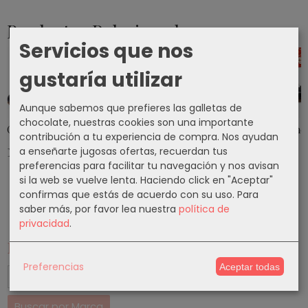
Productos Relacionados
Servicios que nos
gustaría utilizar
Aunque sabemos que prefieres las galletas de
chocolate, nuestras cookies son una importante
Calzado Flamenco Modelo EX006
Calzado Flamenco Modelo EX011
Calzado Flamenco Modelo EX0
Calzado Flame
contribución a tu experiencia de compra. Nos ayudan
140,50 €
140,50 €
140,50 €
152,90 €
a enseñarte jugosas ofertas, recuerdan tus
preferencias para facilitar tu navegación y nos avisan
si la web se vuelve lenta. Haciendo click en "Aceptar"
confirmas que estás de acuerdo con su uso.
Para
saber más, por favor lea nuestra
política de
privacidad
.
Marcas
Preferencias
Aceptar todas