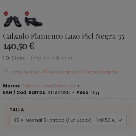
Calzado Flamenco Lazo Piel Negra 35
140,50 €
1 En Stock
-
(Imp. No Incluidos)
Costes de envío
Ver descripción
Hacer pregunta
Marca
:
Calzado Luna Flamenca
•
EAN / Cod. Barras
:
STLAZO35
•
Peso
:
1 Kg
TALLA