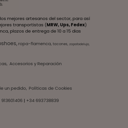
los mejores artesanos del sector, para así
jores transportistas (
MRW, Ups, Fedex
)
nca, plazos de entrega de 10 a 15 dias
oshoes
ropa-flamenca
tacones
zapatodelujo
cas
Accesorios y Reparación
 de un pedido
Políticas de Cookies
 913601406
|
+34 693738839