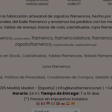
 la fabricación artesanal de zapatos flamencos, hecho por 
ionales del baile flamenco y enviamos los pedidos con los me
, faldas de ensayo, batas de cola, castañuelas, ropa flame
menco
flamenco
flamencodance
flamenc
castanuelas
zapatoflamenco
zapatosdecalle
zapatosdemujer
s en Stock
Castañuelas
Faldas Flamencas
Bolsas Flamen
Luna Flamenca
al
Política de Privacidad
Condiciones de Compra
Desistir
8025 Madrid, Madrid - (España) | info@lunaflamenca.net |
+34
Horario:
24 H |
Tiempo de Entrega:
7 a 10 dias
(*) Precios sin Impuestos incluidos