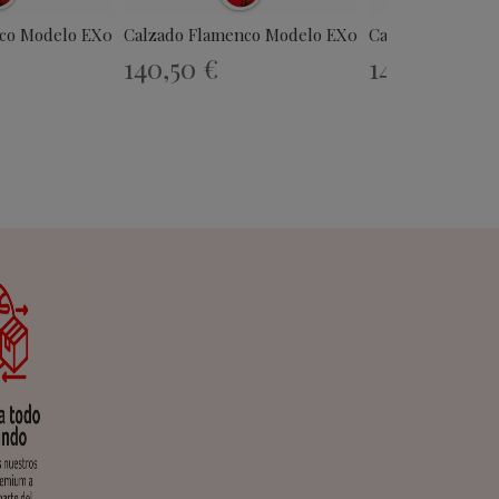
co Modelo EX034
Calzado Flamenco Modelo EX084
Calzado Flamenc
140,50 €
140,50 €