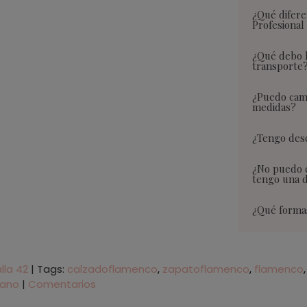
¿Qué difere
Profesional
¿Qué debo h
transporte
¿Puedo camb
medidas?
¿Tengo desc
¿No puedo 
tengo una 
¿Qué forma
lla 42
|
Tags:
calzadoflamenco
zapatoflamenco
flamenco
sano
|
Comentarios