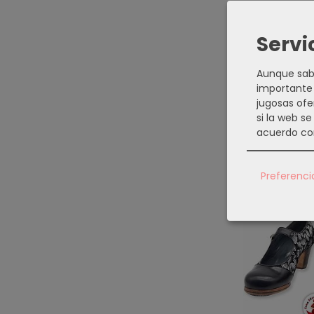
DESCRI
Servi
Aunque sabe
Calzado F
importante 
jugosas ofe
si la web s
acuerdo co
Producto
Preferenci