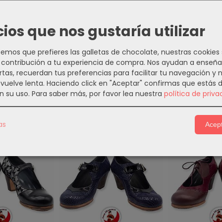
PCIÓN
COSTES DE ENVÍO
COMENTARIOS
cios que nos gustaría utilizar
mos que prefieres las galletas de chocolate, nuestras cookies
lamenco Bota de Caballero Cordones Piel Negra
contribución a tu experiencia de compra. Nos ayudan a enseña
rtas, recuerdan tus preferencias para facilitar tu navegación y 
e vuelve lenta. Haciendo click en "Aceptar" confirmas que estás 
n su uso.
Para saber más, por favor lea nuestra
política de priva
s Relacionados
as
Acept