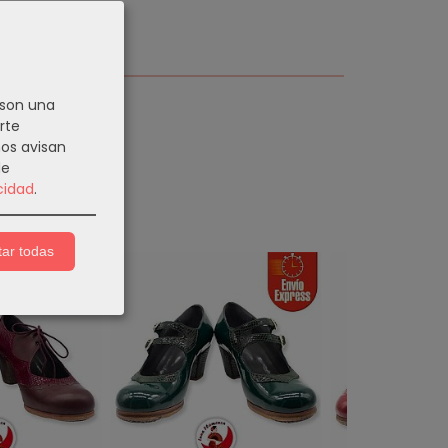
 son una
rte
nos avisan
de
cidad
.
ar todas