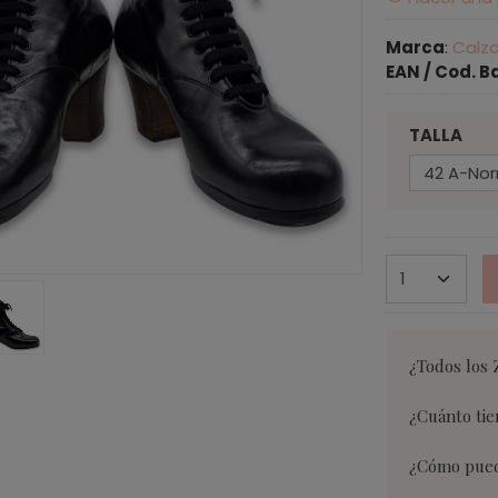
Marca
:
Calz
EAN / Cod. B
TALLA
¿Todos los 
¿Cuánto tie
¿Cómo puedo