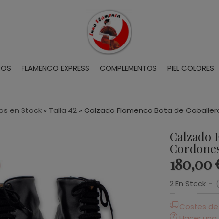
COS
FLAMENCO EXPRESS
COMPLEMENTOS
PIEL COLORES
os en Stock
»
Talla 42
»
Calzado Flamenco Bota de Caballero
Calzado 
Cordones
180,00 
2 En Stock
-
Costes de
Hacer una