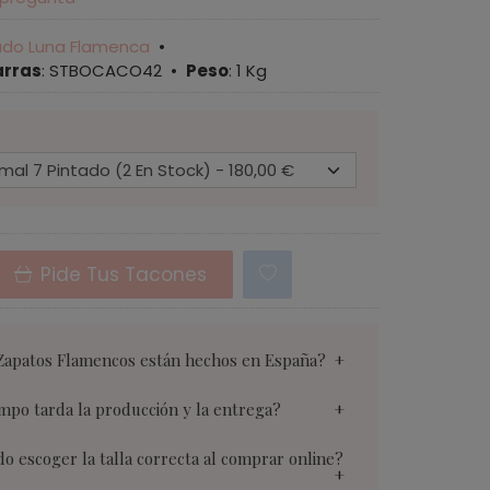
ado Luna Flamenca
•
arras
:
STBOCACO42
•
Peso
:
1 Kg
Pide Tus Tacones
Zapatos Flamencos están hechos en España?
mpo tarda la producción y la entrega?
 escoger la talla correcta al comprar online?