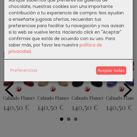
Video
chocolate, nuestras cookies son una importante
contribución a tu experiencia de compra. Nos ayudan
Costes de Envío
a enseñarte jugosas ofertas, recuerdan tus
preferencias para facilitar tu navegación y nos avisan
Comentarios
si la web se vuelve lenta. Haciendo click en "Aceptar"
confirmas que estás de acuerdo con su uso.
Para
saber más, por favor lea nuestra
política de
privacidad
.
Productos Relacionados
Preferencias
Aceptar todas
Calzado Flamenco Modelo EX007
Calzado Flamenco Modelo EX025
Calzado Flamenco Modelo EX0
Calzado Flame
140,50 €
140,50 €
140,50 €
140,50 €