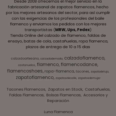
Desde 2008 ofrecemos el mejor servicio en la
fabricación artesanal de zapatos flamencos, hecho
por los mejores artesanos del sector, para así cumplir
con las exigencias de los profesionales del baile
flamenco y enviamos los pedidos con los mejores
transportistas (
MRW, Ups, Fedex
)
Tienda Online del calzado de flamenco, faldas de
ensayo, batas de cola, castañuelas, ropa flamenca,
plazos de entrega de 10 a 15 dias
calzadoflamenco
calzadoartesano
calzadodemoda
flamenco
flamencodance
castanuelas
flamencoshoes
ropa-flamenca
tacones
zapatodelujo
zapatoflamenco
zapatosdecalle
zapatosdemujer
Tacones Flamencos
Zapatos en Stock
Castañuelas
Faldas Flamencas
Bolsas Flamencas
Accesorios y
Reparación
Luna Flamenca