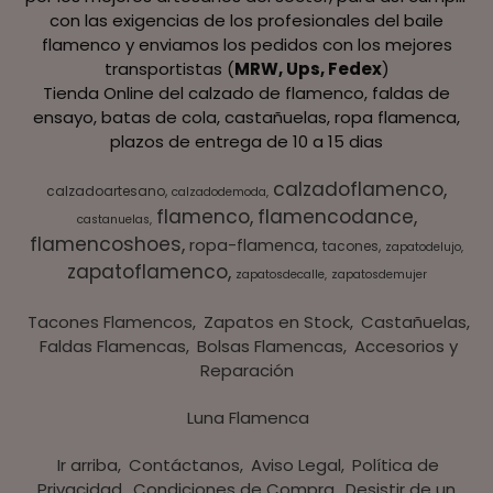
con las exigencias de los profesionales del baile
flamenco y enviamos los pedidos con los mejores
transportistas (
MRW, Ups, Fedex
)
Tienda Online del calzado de flamenco, faldas de
ensayo, batas de cola, castañuelas, ropa flamenca,
plazos de entrega de 10 a 15 dias
calzadoflamenco
calzadoartesano
calzadodemoda
flamenco
flamencodance
castanuelas
flamencoshoes
ropa-flamenca
tacones
zapatodelujo
zapatoflamenco
zapatosdecalle
zapatosdemujer
Tacones Flamencos
Zapatos en Stock
Castañuelas
Faldas Flamencas
Bolsas Flamencas
Accesorios y
Reparación
Luna Flamenca
Ir arriba
Contáctanos
Aviso Legal
Política de
Privacidad
Condiciones de Compra
Desistir de un