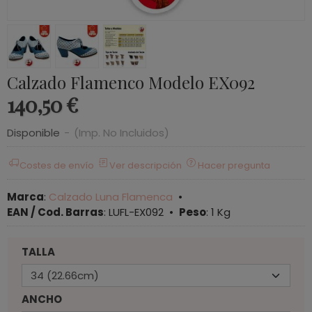
Calzado Flamenco Modelo EX092
140,50 €
Disponible
-
(Imp. No Incluidos)
Costes de envío
Ver descripción
Hacer pregunta
Marca
:
Calzado Luna Flamenca
•
EAN / Cod. Barras
:
LUFL-EX092
•
Peso
:
1 Kg
TALLA
ANCHO