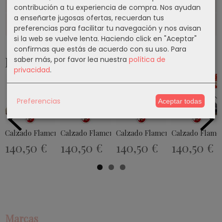
Costes de Envío
contribución a tu experiencia de compra. Nos ayudan
a enseñarte jugosas ofertas, recuerdan tus
Comentarios
preferencias para facilitar tu navegación y nos avisan
si la web se vuelve lenta. Haciendo click en "Aceptar"
confirmas que estás de acuerdo con su uso.
Para
Productos Relacionados
saber más, por favor lea nuestra
política de
privacidad
.
Preferencias
Aceptar todas
Calzado Flamenco Modelo EX013
Calzado Flamenco Modelo EX021
Calzado Flamenco Modelo EX0
Calzado Flame
140,50 €
140,50 €
140,50 €
140,50 €
Marcas