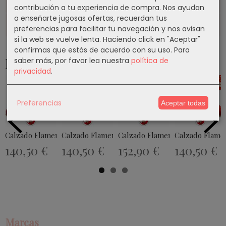
Costes de Envío
contribución a tu experiencia de compra. Nos ayudan
a enseñarte jugosas ofertas, recuerdan tus
Comentarios
preferencias para facilitar tu navegación y nos avisan
si la web se vuelve lenta. Haciendo click en "Aceptar"
confirmas que estás de acuerdo con su uso.
Para
Productos Relacionados
saber más, por favor lea nuestra
política de
privacidad
.
Preferencias
Aceptar todas
Calzado Flamenco Modelo EX031
Calzado Flamenco Modelo EX046
Calzado Flamenco Modelo EX0
Calzado Flame
140,50 €
140,50 €
152,90 €
140,50 €
Marcas