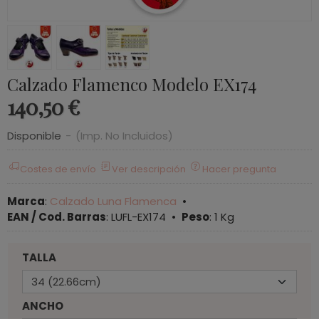
Calzado Flamenco Modelo EX174
140,50 €
Disponible
-
(Imp. No Incluidos)
Costes de envío
Ver descripción
Hacer pregunta
Marca
:
Calzado Luna Flamenca
•
EAN / Cod. Barras
:
LUFL-EX174
•
Peso
:
1 Kg
TALLA
ANCHO