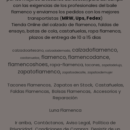
con las exigencias de los profesionales del baile
flamenco y enviamos los pedidos con los mejores
transportistas (
MRW, Ups, Fedex
)
Tienda Online del calzado de flamenco, faldas de
ensayo, batas de cola, castañuelas, ropa flamenca,
plazos de entrega de 10 a 15 dias
calzadoflamenco
calzadoartesano
calzadodemoda
flamenco
flamencodance
castanuelas
flamencoshoes
ropa-flamenca
tacones
zapatodelujo
zapatoflamenco
zapatosdecalle
zapatosdemujer
Tacones Flamencos
Zapatos en Stock
Castañuelas
Faldas Flamencas
Bolsas Flamencas
Accesorios y
Reparación
Luna Flamenca
Ir arriba
Contáctanos
Aviso Legal
Política de
Privacidad
Condiciones de Compra
Desistir de un