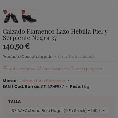
Calzado Flamenco Lazo Hebilla Piel y
Serpiente Negra 37
140,50 €
Producto Descatalogado
-
(Imp. No Incluidos)
Costes de envío
Ver descripción
Hacer pregunta
Marca
:
Calzado Luna Flamenca
•
EAN / Cod. Barras
:
STLAZHEB37
•
Peso
:
1 Kg
TALLA