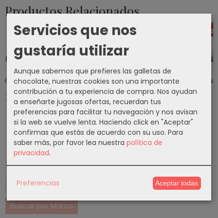
Productos Relacionados
Servicios que nos
gustaría utilizar
Aunque sabemos que prefieres las galletas de
Calzado Flamenco Modelo EX033
Calzado Flamenco Modelo EX034
Calzado Flamenco Modelo EX0
Calzado Flame
chocolate, nuestras cookies son una importante
contribución a tu experiencia de compra. Nos ayudan
140,50 €
140,50 €
140,50 €
140,50 €
a enseñarte jugosas ofertas, recuerdan tus
preferencias para facilitar tu navegación y nos avisan
si la web se vuelve lenta. Haciendo click en "Aceptar"
confirmas que estás de acuerdo con su uso.
Para
saber más, por favor lea nuestra
política de
privacidad
.
Marcas
Preferencias
Aceptar todas