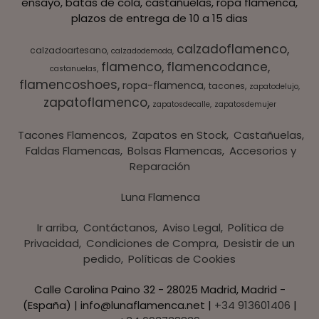
ensayo, batas de cola, castañuelas, ropa flamenca,
plazos de entrega de 10 a 15 dias
calzadoflamenco
calzadoartesano
calzadodemoda
flamenco
flamencodance
castanuelas
flamencoshoes
ropa-flamenca
tacones
zapatodelujo
zapatoflamenco
zapatosdecalle
zapatosdemujer
Tacones Flamencos
Zapatos en Stock
Castañuelas
Faldas Flamencas
Bolsas Flamencas
Accesorios y
Reparación
Luna Flamenca
Ir arriba
Contáctanos
Aviso Legal
Política de
Privacidad
Condiciones de Compra
Desistir de un
pedido
Políticas de Cookies
Calle Carolina Paino 32 - 28025 Madrid, Madrid -
(España) | info@lunaflamenca.net |
+34 913601406
|