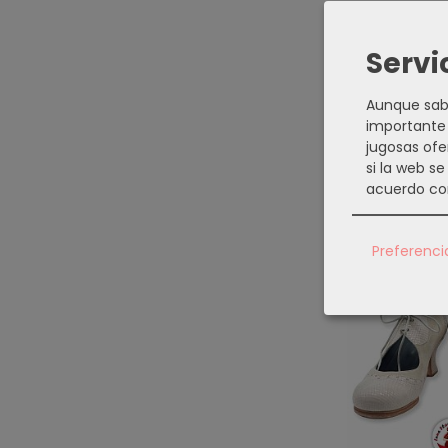
DESCRI
Servi
Aunque sabe
Calzado F
importante 
jugosas ofe
si la web s
acuerdo co
Producto
Preferenci