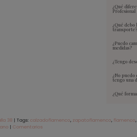
¿Qué difere
Profesional
¿Qué debo h
transporte
¿Puedo camb
medidas?
¿Tengo desc
¿No puedo 
tengo una 
¿Qué forma
lla 38
|
Tags:
calzadoflamenco
zapatoflamenco
flamenco
sano
|
Comentarios