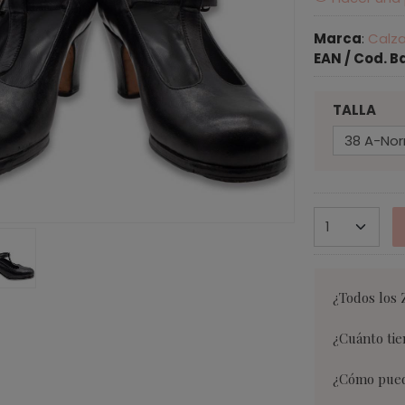
Marca
:
Calz
EAN / Cod. B
TALLA
¿Todos los 
¿Cuánto tie
¿Cómo puedo