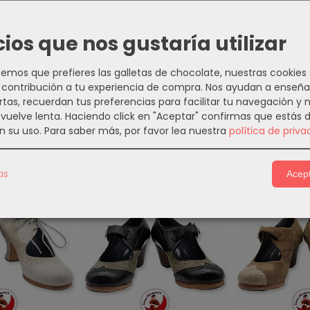
PCIÓN
COSTES DE ENVÍO
COMENTARIOS
cios que nos gustaría utilizar
mos que prefieres las galletas de chocolate, nuestras cookies
lamenco Tango Cerrado Piel Negra
contribución a tu experiencia de compra. Nos ayudan a enseña
rtas, recuerdan tus preferencias para facilitar tu navegación y 
e vuelve lenta. Haciendo click en "Aceptar" confirmas que estás 
n su uso.
Para saber más, por favor lea nuestra
política de priva
s Relacionados
as
Acept