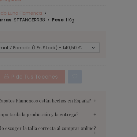
ado Luna Flamenca
•
arras
:
STTANCERR38
•
Peso
:
1 Kg
Pide Tus Tacones
Zapatos Flamencos están hechos en España?
mpo tarda la producción y la entrega?
 escoger la talla correcta al comprar online?