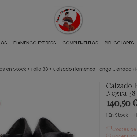
COS
FLAMENCO EXPRESS
COMPLEMENTOS
PIEL COLORES
os en Stock
»
Talla 38
»
Calzado Flamenco Tango Cerrado Pi
Calzado 
Negra 38
140,50 €
1 En Stock
-
(
Costes de
Hacer una