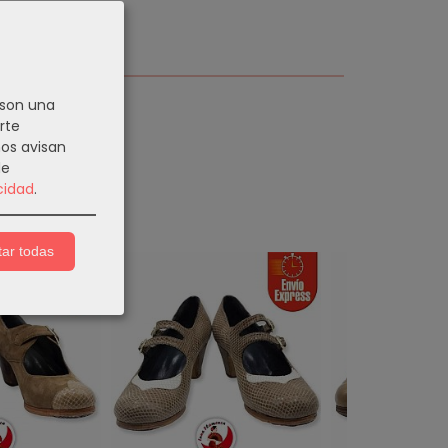
 son una
rte
nos avisan
de
cidad
.
ar todas