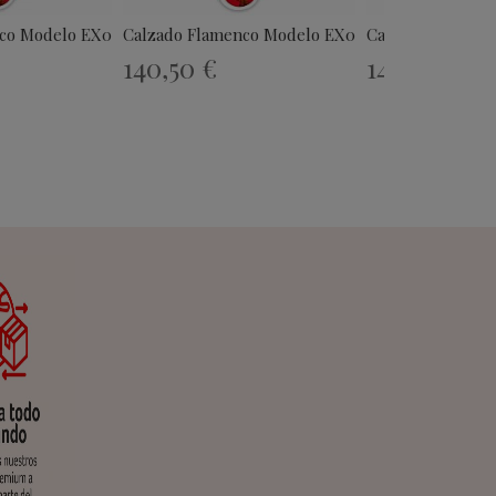
co Modelo EX049
Calzado Flamenco Modelo EX080
Calzado Flamenc
140,50 €
140,50 €