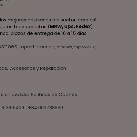
los mejores artesanos del sector, para así
jores transportistas (
MRW, Ups, Fedex
)
nca, plazos de entrega de 10 a 15 dias
oshoes
ropa-flamenca
tacones
zapatodelujo
cas
Accesorios y Reparación
 de un pedido
Políticas de Cookies
 913601406
|
+34 693738839