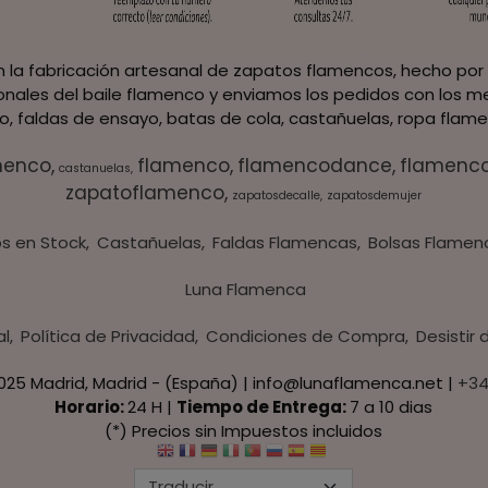
 la fabricación artesanal de zapatos flamencos, hecho por 
ionales del baile flamenco y enviamos los pedidos con los me
, faldas de ensayo, batas de cola, castañuelas, ropa flame
menco
flamenco
flamencodance
flamenc
castanuelas
zapatoflamenco
zapatosdecalle
zapatosdemujer
s en Stock
Castañuelas
Faldas Flamencas
Bolsas Flamen
Luna Flamenca
al
Política de Privacidad
Condiciones de Compra
Desistir
8025 Madrid, Madrid - (España) | info@lunaflamenca.net |
+34
Horario:
24 H |
Tiempo de Entrega:
7 a 10 dias
(*) Precios sin Impuestos incluidos