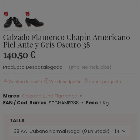
Calzado Flamenco Chapín Americano
Piel Ante y Gris Oscuro 38
140,50 €
Producto Descatalogado
-
(Imp. No Incluidos)
Costes de envío
Ver descripción
Hacer pregunta
Marca
:
Calzado Luna Flamenca
•
EAN / Cod. Barras
:
STCHAMER38
•
Peso
:
1 Kg
TALLA