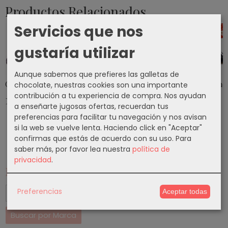
Productos Relacionados
Servicios que nos
gustaría utilizar
Aunque sabemos que prefieres las galletas de
Calzado Flamenco Modelo EX037
Calzado Flamenco Modelo EX040
Calzado Flamenco Modelo EX0
Calzado Flame
chocolate, nuestras cookies son una importante
contribución a tu experiencia de compra. Nos ayudan
140,50 €
140,50 €
140,50 €
140,50 €
a enseñarte jugosas ofertas, recuerdan tus
preferencias para facilitar tu navegación y nos avisan
si la web se vuelve lenta. Haciendo click en "Aceptar"
confirmas que estás de acuerdo con su uso.
Para
saber más, por favor lea nuestra
política de
privacidad
.
Marcas
Preferencias
Aceptar todas