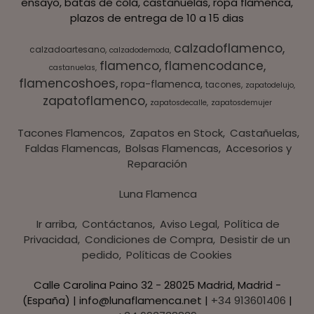
ensayo, batas de cola, castañuelas, ropa flamenca,
plazos de entrega de 10 a 15 dias
calzadoflamenco
calzadoartesano
calzadodemoda
flamenco
flamencodance
castanuelas
flamencoshoes
ropa-flamenca
tacones
zapatodelujo
zapatoflamenco
zapatosdecalle
zapatosdemujer
Tacones Flamencos
Zapatos en Stock
Castañuelas
Faldas Flamencas
Bolsas Flamencas
Accesorios y
Reparación
Luna Flamenca
Ir arriba
Contáctanos
Aviso Legal
Política de
Privacidad
Condiciones de Compra
Desistir de un
pedido
Políticas de Cookies
Calle Carolina Paino 32 - 28025 Madrid, Madrid -
(España) | info@lunaflamenca.net |
+34 913601406
|