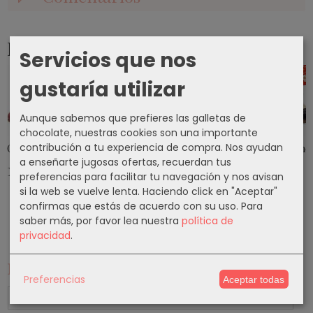
Productos Relacionados
Servicios que nos
gustaría utilizar
Aunque sabemos que prefieres las galletas de
chocolate, nuestras cookies son una importante
contribución a tu experiencia de compra. Nos ayudan
Calzado Flamenco Modelo EX010
Calzado Flamenco Modelo EX086
Calzado Flamenco Modelo EX0
Calzado Flame
a enseñarte jugosas ofertas, recuerdan tus
140,50 €
140,50 €
140,50 €
140,50 €
preferencias para facilitar tu navegación y nos avisan
si la web se vuelve lenta. Haciendo click en "Aceptar"
confirmas que estás de acuerdo con su uso.
Para
saber más, por favor lea nuestra
política de
privacidad
.
Marcas
Preferencias
Aceptar todas