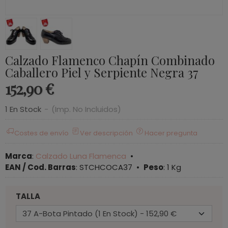
Calzado Flamenco Chapín Combinado
Caballero Piel y Serpiente Negra 37
152,90 €
1 En Stock
-
(Imp. No Incluidos)
Costes de envío
Ver descripción
Hacer pregunta
Marca
:
Calzado Luna Flamenca
•
EAN / Cod. Barras
:
STCHCOCA37
•
Peso
:
1 Kg
TALLA