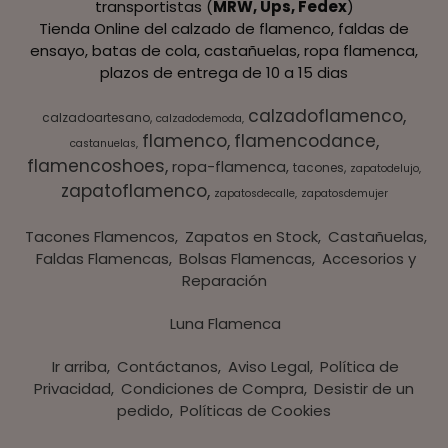
transportistas (
MRW, Ups, Fedex
)
Tienda Online del calzado de flamenco, faldas de
ensayo, batas de cola, castañuelas, ropa flamenca,
plazos de entrega de 10 a 15 dias
calzadoflamenco
calzadoartesano
calzadodemoda
flamenco
flamencodance
castanuelas
flamencoshoes
ropa-flamenca
tacones
zapatodelujo
zapatoflamenco
zapatosdecalle
zapatosdemujer
Tacones Flamencos
Zapatos en Stock
Castañuelas
Faldas Flamencas
Bolsas Flamencas
Accesorios y
Reparación
Luna Flamenca
Ir arriba
Contáctanos
Aviso Legal
Política de
Privacidad
Condiciones de Compra
Desistir de un
pedido
Políticas de Cookies