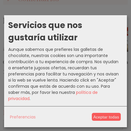
Productos Relacionados
Servicios que nos
gustaría utilizar
Aunque sabemos que prefieres las galletas de
chocolate, nuestras cookies son una importante
contribución a tu experiencia de compra. Nos ayudan
Calzado Flamenco Modelo EX044
Calzado Flamenco Modelo EX050
Calzado Flamenco Modelo EX0
Calzado Flame
a enseñarte jugosas ofertas, recuerdan tus
140,50 €
140,50 €
155,50 €
140,50 €
preferencias para facilitar tu navegación y nos avisan
si la web se vuelve lenta. Haciendo click en "Aceptar"
confirmas que estás de acuerdo con su uso.
Para
saber más, por favor lea nuestra
política de
privacidad
.
Marcas
Preferencias
Aceptar todas