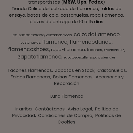
transportistas (
MRW, Ups, Fedex
)
Tienda Online del calzado de flamenco, faldas de
ensayo, batas de cola, castañuelas, ropa flamenca,
plazos de entrega de 10 a 15 dias
calzadoflamenco
calzadoartesano
calzadodemoda
flamenco
flamencodance
castanuelas
flamencoshoes
ropa-flamenca
tacones
zapatodelujo
zapatoflamenco
zapatosdecalle
zapatosdemujer
Tacones Flamencos
Zapatos en Stock
Castañuelas
Faldas Flamencas
Bolsas Flamencas
Accesorios y
Reparación
Luna Flamenca
Ir arriba
Contáctanos
Aviso Legal
Política de
Privacidad
Condiciones de Compra
Políticas de
Cookies