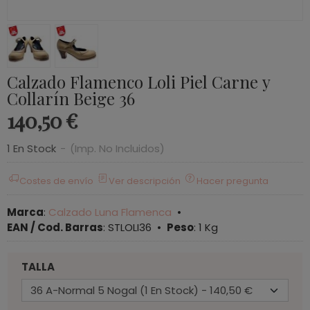
Calzado Flamenco Loli Piel Carne y
Collarín Beige 36
140,50 €
1 En Stock
-
(Imp. No Incluidos)
Costes de envío
Ver descripción
Hacer pregunta
Marca
:
Calzado Luna Flamenca
•
EAN / Cod. Barras
:
STLOLI36
•
Peso
:
1 Kg
TALLA