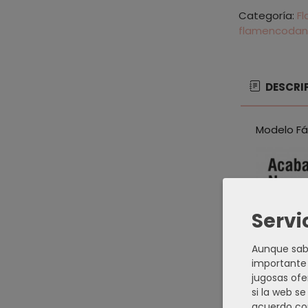
Categoría:
F
flamencoda
DESCRI
Modelo Fá
Servi
Aunque sabe
importante 
jugosas ofe
si la web s
acuerdo co