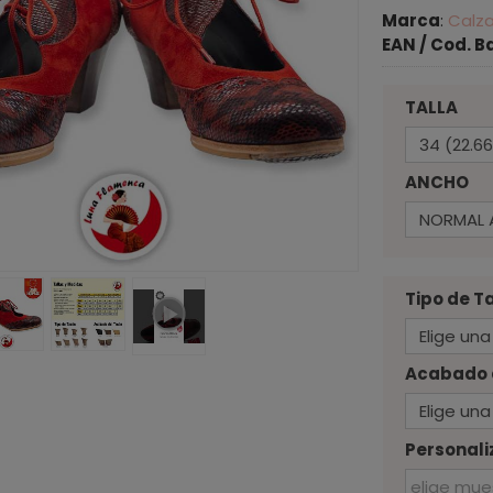
Marca
:
Calz
EAN / Cod. B
TALLA
ANCHO
Tipo de 
Acabado 
Personali