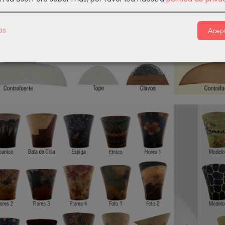
as
Acept