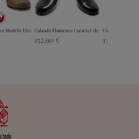
co Modelo EX099
Calzado Flamenco Carácter de...
Castañuela del Su
152,90 €
133,64 €