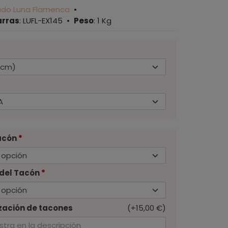
ado Luna Flamenca
•
arras
:
LUFL-EX145
•
Peso
:
1 Kg
Tacón
*
del Tacón
*
zación de tacones
(+15,00 €)