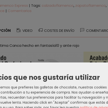
lamenco Express
|
Tags:
calzadoflamenco
zapatoflamenco
nce
|
Comentarios
PCIÓN
VIDEO
COSTES DE ENVÍO
COMENTARI
tima Canca hecho en fantasía10 y ante rojo
cios que nos gustaría utilizar
mos que prefieres las galletas de chocolate, nuestras cookies
contribución a tu experiencia de compra. Nos ayudan a enseña
rtas, recuerdan tus preferencias para facilitar tu navegación y 
e vuelve lenta. Haciendo click en "Aceptar" confirmas que estás 
n su uso.
Para saber más, por favor lea nuestra
política de priva