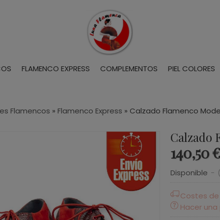
COS
FLAMENCO EXPRESS
COMPLEMENTOS
PIEL COLORES
es Flamencos
»
Flamenco Express
»
Calzado Flamenco Mode
Calzado 
140,50 €
Disponible
-
Costes de
Hacer una