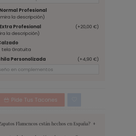
Normal Profesional
mira la descripción)
xtra Profesional
(+20,00 €)
ira la descripción)
 Calzado
 tela Gratuita
hila Personolizada
(+4,90 €)
Pide Tus Tacones
Zapatos Flamencos están hechos en España?