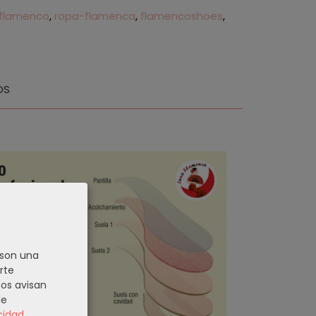
flamenco
ropa-flamenca
flamencoshoes
OS
 son una
rte
nos avisan
de
cidad
.